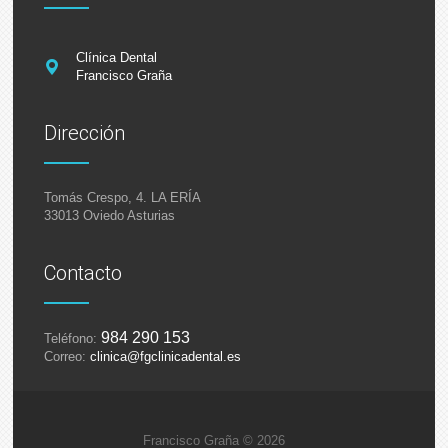
Clínica Dental
Francisco Graña
Dirección
Tomás Crespo, 4. LA ERÍA
33013 Oviedo
Asturias
Contacto
984 290 153
Teléfono:
Correo:
clinica@fgclinicadental.es
Francisco Graña © 2026